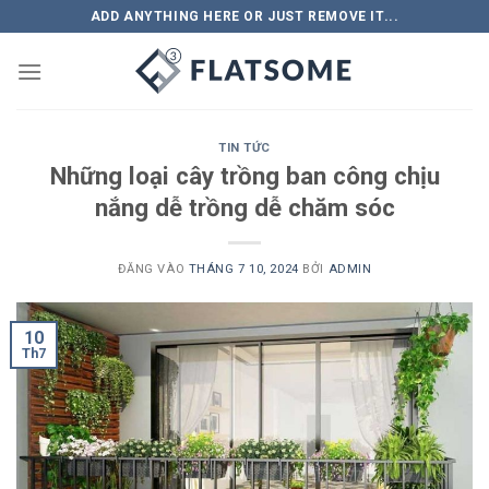
Bỏ
ADD ANYTHING HERE OR JUST REMOVE IT...
qua
nội
dung
TIN TỨC
Những loại cây trồng ban công chịu
nắng dễ trồng dễ chăm sóc
ĐĂNG VÀO
THÁNG 7 10, 2024
BỞI
ADMIN
10
Th7