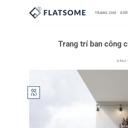
Bỏ
qua
TRANG CHỦ
GIỚI
nội
dung
Trang trí ban công 
ĐĂNG
02
Th7