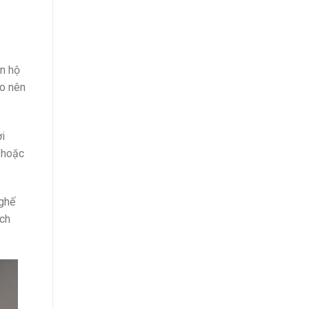
ăn hộ
ạo nên
ơi
, hoặc
 ghế
ách