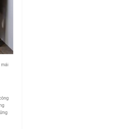
i mái
 công
ông
hững