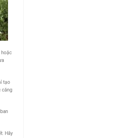
, hoặc
ựa
ỉ tạo
c căng
 ban
ết. Hãy