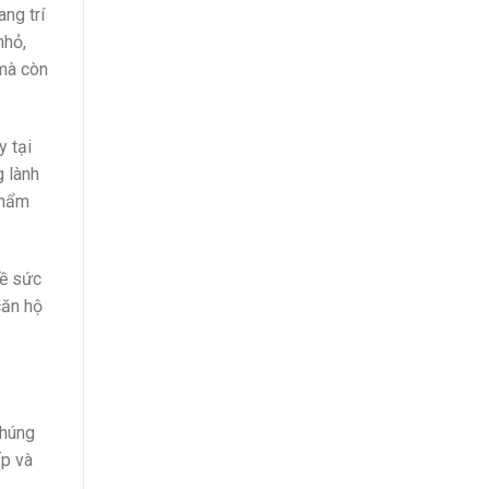
ng trí
nhỏ,
 mà còn
y tại
g lành
thẩm
về sức
căn hộ
chúng
ấp và