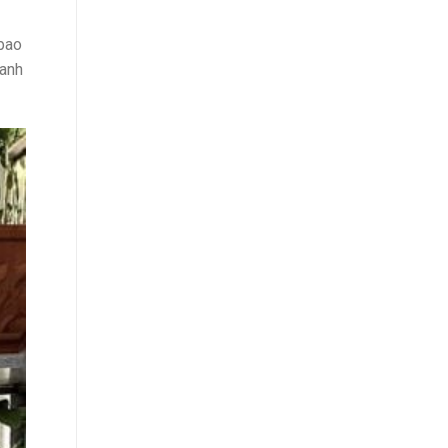
 bao
ranh